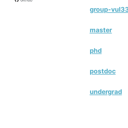
group-vul3
master
phd
postdoc
undergrad