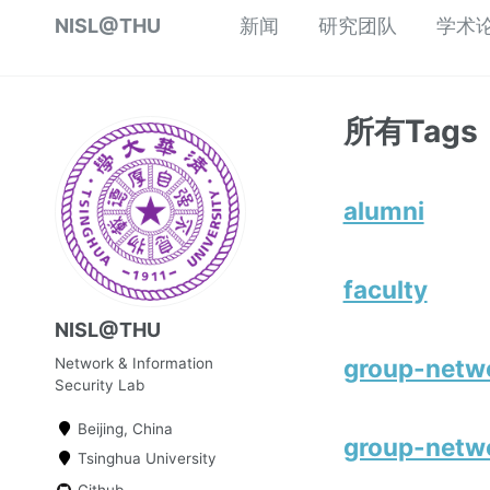
NISL@THU
新闻
研究团队
学术
所有Tags
alumni
faculty
NISL@THU
group-netw
Network & Information
Security Lab
Beijing, China
group-netwo
Tsinghua University
Github