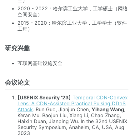
2020 - 2022：哈尔滨工业大学，工学硕士（网络
空间安全）
2015 - 2020：哈尔滨工业大学，工学学士（软件
工程）
研究兴趣
互联网基础设施安全
会议论文
[USENIX Security ‘23]
Temporal CDN-Convex
Lens: A CDN-Assisted Practical Pulsing DDoS
Attack
. Run Guo, Jianjun Chen,
Yihang Wang
,
Keran Mu, Baojun Liu, Xiang Li, Chao Zhang,
Haixin Duan, Jianping Wu. In the 32nd USENIX
Security Symposium, Anaheim, CA, USA, Aug
2023