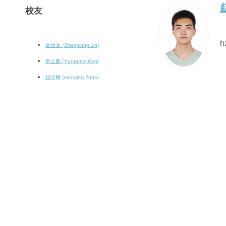
赵
校友
h
金拯龙 (Zhenglong Jin)
邢云鹏 (Yunpeng Xing)
赵汉卿 (Hanqing Zhao)