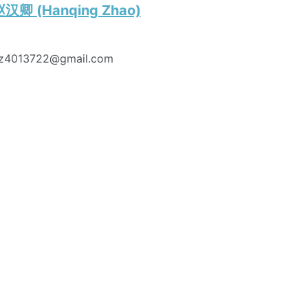
汉卿 (Hanqing Zhao)
z4013722@gmail.com