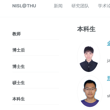
NISL@THU
新闻
研究团队
学术
本科生
教师
金
博士后
j
博士生
邢
硕士生
s
本科生